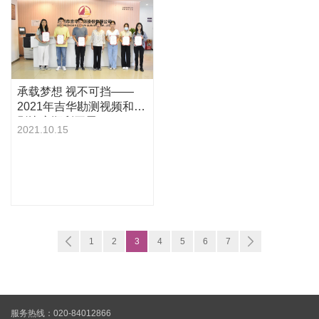
承载梦想 视不可挡——
2021年吉华勘测视频和摄
影比赛顺利开展
2021.10.15
1
2
3
4
5
6
7
服务热线：020-84012866