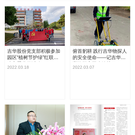
吉华股份党支部积极参加
俯首躬耕 践行吉华物探人
园区“植树节护绿”红联共
的安全使命——记吉华勘
建主题党日活动
测物探高工张铁桩
2022.03.18
2022.03.07